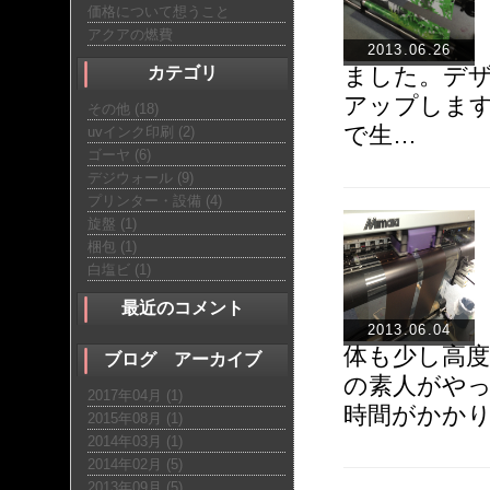
価格について想うこと
アクアの燃費
2013.06.26
ました。デ
カテゴリ
アップします
その他 (18)
で生…
uvインク印刷 (2)
ゴーヤ (6)
デジウォール (9)
プリンター・設備 (4)
旋盤 (1)
梱包 (1)
白塩ビ (1)
最近のコメント
2013.06.04
体も少し高
ブログ アーカイブ
の素人がや
2017年04月 (1)
時間がかか
2015年08月 (1)
2014年03月 (1)
2014年02月 (5)
2013年09月 (5)