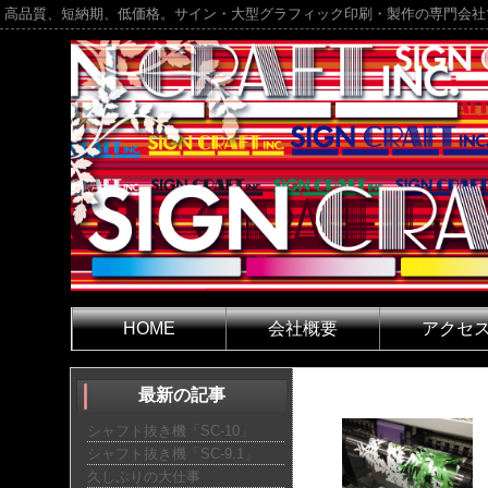
高品質、短納期、低価格。サイン・大型グラフィック印刷・製作の専門会社
HOME
会社概要
アクセ
最新の記事
シャフト抜き機「SC-10」
シャフト抜き機「SC-9.1」
久しぶりの大仕事